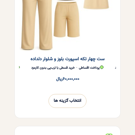
در
صفحه
محصول
انتخاب
شوند
ست چهار تکه اسپورت بلوز و شلوار دلداده
ن کارمزد
پرداخت اقساطی
•
خرید قسطی با ترب‌پی بدون کارمزد
پرداخت اقساطی
•
خ
۶۰,۰۰۰,۰۰۰
ریال
انتخاب گزینه ها
این
محصول
دارای
انواع
مختلفی