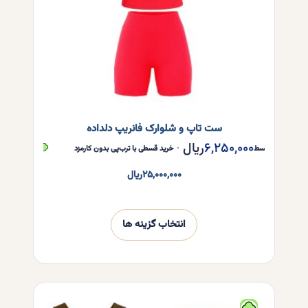
صفحه
محصول
انتخاب
شوند
ست تاپ و شلوارک فانریپ دلداده
۶,۲۵۰,۰۰۰
ریال
,۲۵۰,۰۰۰
ر قسط
•
خرید قسطی با ترب‌پی بدون کارمزد
هر قسط
۲۵,۰۰۰,۰۰۰
ریال
انتخاب گزینه ها
این
محصول
دارای
انواع
مختلفی