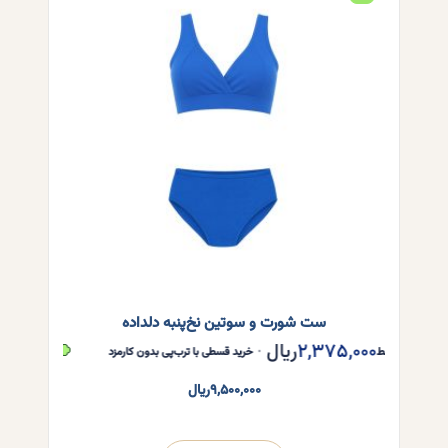
باشد.
گزینه
ها
ممکن
است
در
صفحه
محصول
انتخاب
شوند
ست شورت و سوتین نخ‌پنبه دلداده
۲,۳۷۵,۰۰۰
ریال
,۳۷۵,۰۰۰
 قسط
•
خرید قسطی با ترب‌پی بدون کارمزد
هر قسط
۹,۵۰۰,۰۰۰
ریال