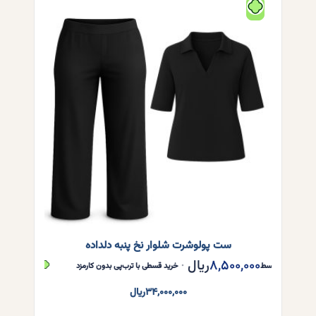
می
باشد.
گزینه
ها
ممکن
است
در
صفحه
محصول
انتخاب
شوند
ست پولوشرت شلوار نخ پنبه دلداده
۸,۵۰۰,۰۰۰
ریال
,۵۰۰,۰۰۰
ر قسط
•
خرید قسطی با ترب‌پی بدون کارمزد
هر قسط
۳۴,۰۰۰,۰۰۰
ریال