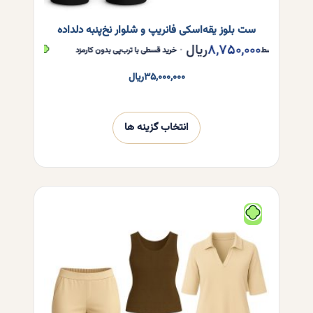
ست بلوز یقه‌اسکی فانریپ و شلوار نخ‌پنبه دلداده
۸,۷۵۰,۰۰۰
ریال
,۷۵۰,۰۰۰
ر قسط
•
خرید قسطی با ترب‌پی بدون کارمزد
هر قسط
۳۵,۰۰۰,۰۰۰
ریال
انتخاب گزینه ها
این
محصول
دارای
انواع
مختلفی
می
باشد.
گزینه
ها
ممکن
است