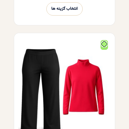
انتخاب گزینه ها
این
محصول
دارای
انواع
مختلفی
می
باشد.
گزینه
ها
ممکن
است
در
صفحه
محصول
انتخاب
شوند