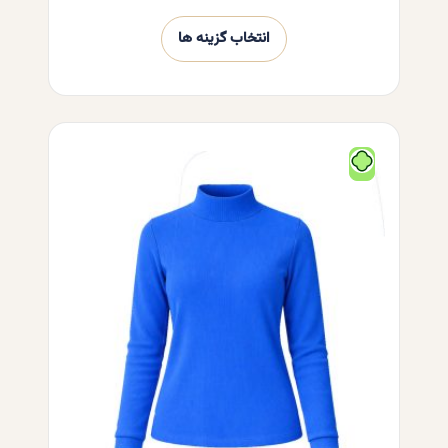
انتخاب گزینه ها
این
محصول
دارای
انواع
مختلفی
می
باشد.
گزینه
ها
ممکن
است
در
صفحه
محصول
انتخاب
شوند