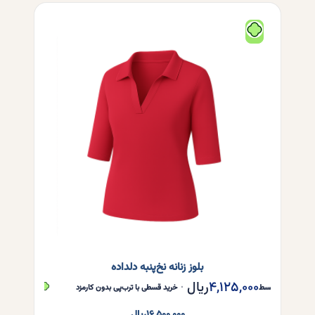
انواع
مختلفی
می
باشد.
گزینه
ها
ممکن
است
در
صفحه
محصول
انتخاب
شوند
بلوز زنانه نخ‌پنبه‌ دلداده
۴,۱۲۵,۰۰۰
ریال
,۱۲۵,۰۰۰
هر قسط
•
خرید قسطی با ترب‌پی بدون کارمزد
هر قسط