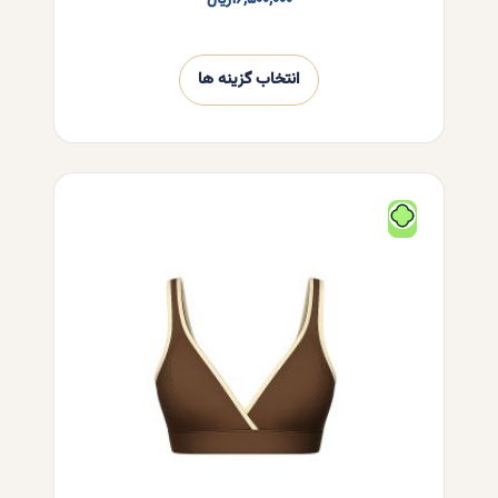
۱۶,۵۰۰,۰۰۰
ریال
انتخاب گزینه ها
این
محصول
دارای
انواع
مختلفی
می
باشد.
گزینه
ها
ممکن
است
در
صفحه
محصول
انتخاب
شوند