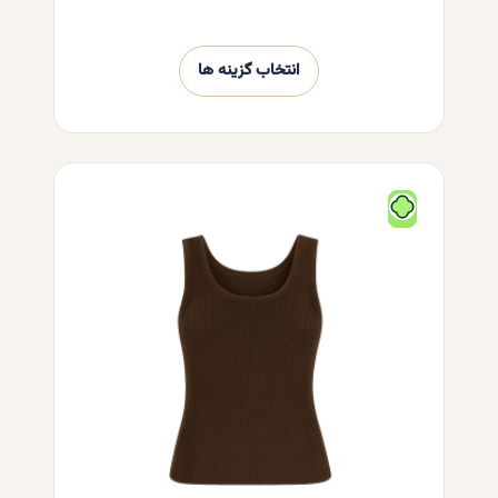
انتخاب گزینه ها
این
محصول
دارای
انواع
مختلفی
می
باشد.
گزینه
ها
ممکن
است
در
صفحه
محصول
انتخاب
شوند