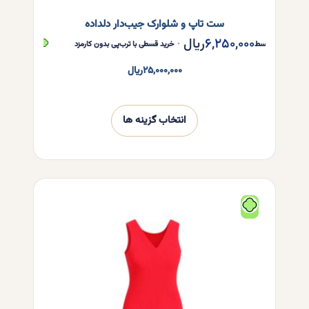
ست تاپ و شلوارک جیب‌دار دلداده
۶,۲۵۰,۰۰۰
ریال
,۲۵۰,۰۰۰
ر قسط
•
خرید قسطی با ترب‌پی بدون کارمزد
هر قسط
۲۵,۰۰۰,۰۰۰
ریال
انتخاب گزینه ها
این
محصول
دارای
انواع
مختلفی
می
باشد.
گزینه
ها
ممکن
است
در