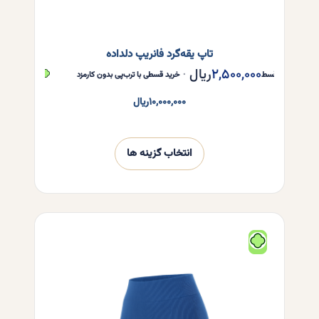
تاپ یقه‌گرد فانریپ دلداده
۲,۵۰۰,۰۰۰
ریال
۲,۵۰۰,۰۰۰
هر قسط
•
خرید قسطی با ترب‌پی بدون کارمزد
هر قسط
۱۰,۰۰۰,۰۰۰
ریال
انتخاب گزینه ها
این
محصول
دارای
انواع
مختلفی
می
باشد.
گزینه
ها
ممکن