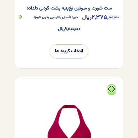
ست شورت و سوتین نخ‌پنبه پشت گردنی دلداده
۲,۳۷۵,۰۰۰
ریال
,۳۷۵,۰۰۰
 قسط
•
خرید قسطی با ترب‌پی بدون کارمزد
هر قسط
۹,۵۰۰,۰۰۰
ریال
انتخاب گزینه ها
این
محصول
دارای
انواع
مختلفی
می
باشد.
گزینه
ها
ممکن
است
در