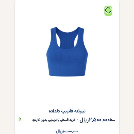
مختلفی
می
باشد.
گزینه
ها
ممکن
است
در
صفحه
محصول
انتخاب
شوند
نیم‌تنه فانریپ دلداده
۲,۵۰۰,۰۰۰
ریال
۲,۵۰۰,۰۰۰
هر قسط
•
خرید قسطی با ترب‌پی بدون کارمزد
هر قسط
۱۰,۰۰۰,۰۰۰
ریال