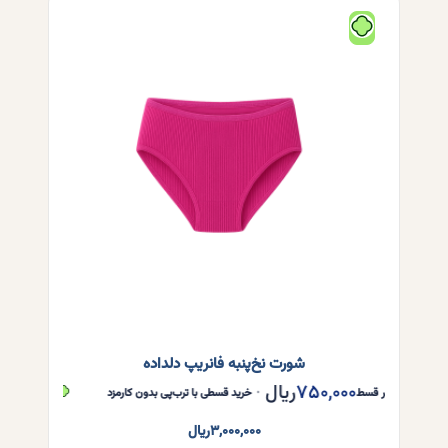
مختلفی
می
باشد.
گزینه
ها
ممکن
است
در
صفحه
محصول
انتخاب
شوند
شورت نخ‌پنبه فانریپ دلداده
۷۵۰,۰۰۰
ریال
۷۵۰,۰۰۰
ر
هر قسط
•
خرید قسطی با ترب‌پی بدون کارمزد
هر قسط
۳,۰۰۰,۰۰۰
ریال