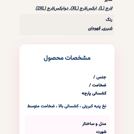
لارج (L)
,
ایکس‌لارج (XL)
,
دوایکس‌لارج (2XL)
رنگ
شورت نخ‌پنبه فانریپ دلداده – سایز: لارج (L),
شیری
,
قهوه‌ای
رنگ: قهوه‌ای
۱,۱۸۰,۰۰۰
ریال
در انبار موجود نمی باشد
مشخصات محصول
جنس /
ضخامت /
کشسانی پارچه
نخ پنبه کبریتی ، کشسانی بالا ، ضخامت متوسط
مدل و ساختار
شورت