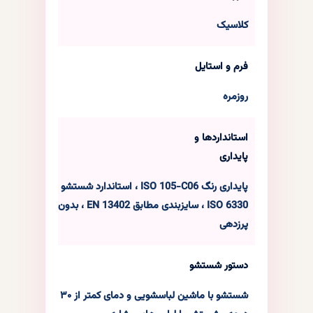
کلاسیک
شورت نخ‌پنبه فانریپ دلداده – سایز: ایکس‌لارج
فرم و استایل
(XL), رنگ: شیری
۱,۲۶۰,۰۰۰
ریال
در انبار موجود نمی باشد
روزمره
استانداردها و
پایداری
پایداری رنگ ISO 105-C06 ، استاندارد شستشو
ISO 6330 ، سایزبندی مطابق EN 13402 ، بدون
پرزدهی
دستور شستشو
شستشو با ماشین لباسشویی و دمای کمتر از ۳۰