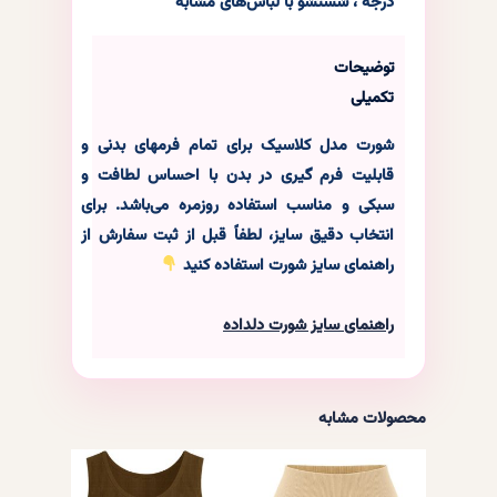
درجه ، شستشو با لباس‌های مشابه
توضیحات
شورت نخ‌پنبه فانریپ دلداده – سایز: ایکس‌لارج
تکمیلی
(XL), رنگ: قهوه‌ای
شورت مدل کلاسیک برای تمام فرمهای بدنی و
۱,۲۶۰,۰۰۰
ریال
در انبار موجود نمی باشد
قابلیت فرم گیری در بدن با احساس لطافت و
سبکی و مناسب استفاده روزمره می‌باشد. برای
انتخاب دقیق سایز، لطفاً قبل از ثبت سفارش از
راهنمای سایز شورت استفاده کنید
راهنمای سایز شورت دلداده
محصولات مشابه