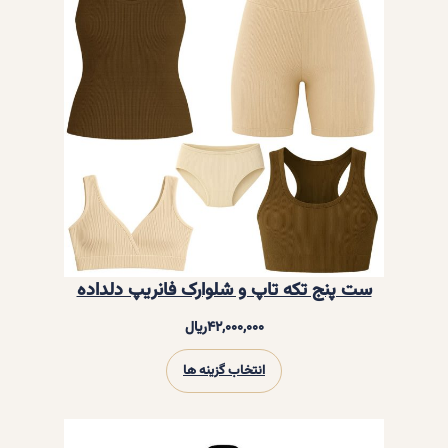
شورت نخ‌پنبه فانریپ دلداده – سایز:
دوایکس‌لارج (2XL), رنگ: شیری
۱,۳۰۰,۰۰۰
ریال
در انبار موجود نمی باشد
ست پنج تکه تاپ و شلوارک فانریپ دلداده
۴۲,۰۰۰,۰۰۰
ریال
انتخاب گزینه ها