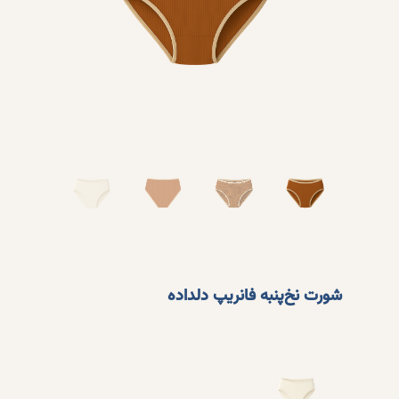
شورت نخ‌پنبه فانریپ دلداده