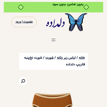
بدون ضامن، بدون سود
رفتن
به
عضویت | ورود
محتوا
خانه
/
لباس زیر زنانه
/
شورت
/ شورت نخ‌پنبه
فانریپ دلداده